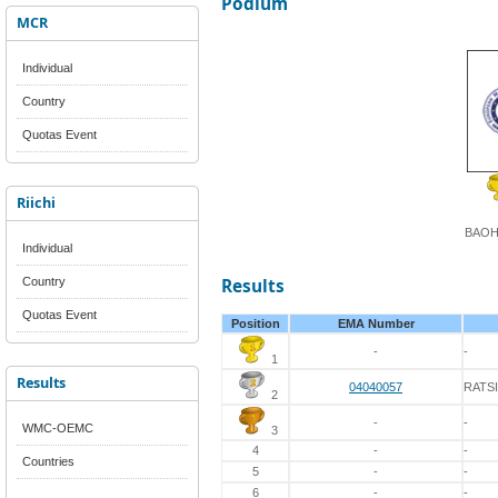
Podium
MCR
Individual
Country
Quotas Event
Riichi
BAOH
Individual
Country
Results
Quotas Event
Position
EMA Number
-
-
1
Results
04040057
RATS
2
-
-
WMC-OEMC
3
4
-
-
Countries
5
-
-
6
-
-