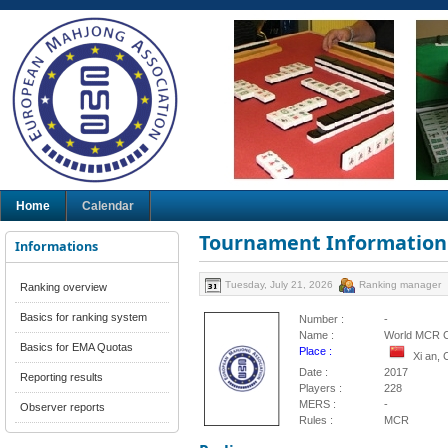
Home
Calendar
Tournament Information
Informations
Tuesday, July 21, 2026
Ranking manager
Ranking overview
Basics for ranking system
Number :
-
Name :
World MCR C
Basics for EMA Quotas
Place :
Xi an, 
Date :
2017
Reporting results
Players :
228
MERS :
-
Observer reports
Rules :
MCR