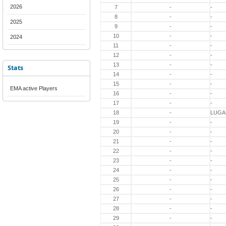
2026
7
-
-
8
-
-
2025
9
-
-
10
-
-
2024
11
-
-
12
-
-
13
-
-
Stats
14
-
-
15
-
-
EMA active Players
16
-
-
17
-
-
18
-
LUGA
19
-
-
20
-
-
21
-
-
22
-
-
23
-
-
24
-
-
25
-
-
26
-
-
27
-
-
28
-
-
29
-
-