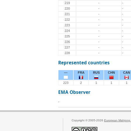
219
-
-
220
-
-
221
-
-
222
-
-
223
-
-
224
-
-
225
-
-
226
-
-
227
-
-
228
-
-
Represented countries
---
FRA
RUS
CHN
CAN
223
2
1
1
1
EMA Observer
-
Copyright © 2005-2026
European Mahjong 