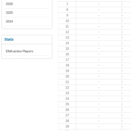
2026
7
-
-
8
-
-
2025
9
-
-
10
-
-
2024
11
-
-
12
-
-
13
-
-
Stats
14
-
-
15
-
-
EMA active Players
16
-
-
17
-
-
18
-
-
19
-
-
20
-
-
21
-
-
22
-
-
23
-
-
24
-
-
25
-
-
26
-
-
27
-
-
28
-
-
29
-
-