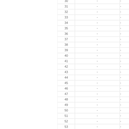
30
-
-
31
-
-
32
-
-
33
-
-
34
-
-
35
-
-
36
-
-
37
-
-
38
-
-
39
-
-
40
-
-
41
-
-
42
-
-
43
-
-
44
-
-
45
-
-
46
-
-
47
-
-
48
-
-
49
-
-
50
-
-
51
-
-
52
-
-
53
-
-