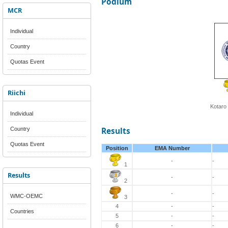
Podium
MCR
Individual
Country
Quotas Event
Riichi
Kotaro
Individual
Country
Results
Quotas Event
Position
EMA Number
-
-
1
Results
-
-
2
-
-
WMC-OEMC
3
4
-
-
Countries
5
-
-
6
-
-