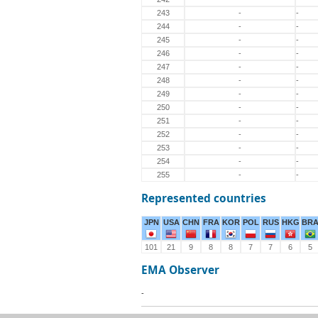
243
-
-
244
-
-
245
-
-
246
-
-
247
-
-
248
-
-
249
-
-
250
-
-
251
-
-
252
-
-
253
-
-
254
-
-
255
-
-
Represented countries
JPN
USA
CHN
FRA
KOR
POL
RUS
HKG
BR
101
21
9
8
8
7
7
6
5
EMA Observer
-