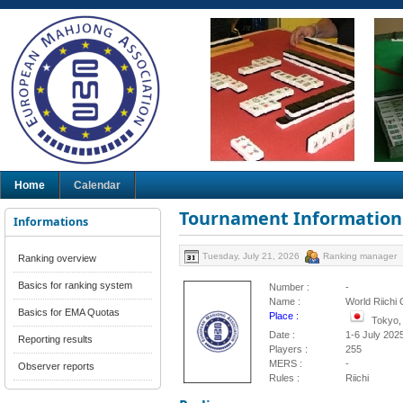
Home
Calendar
Tournament Information
Informations
Tuesday, July 21, 2026
Ranking manager
Ranking overview
Basics for ranking system
Number :
-
Name :
World Riichi
Basics for EMA Quotas
Place :
Tokyo,
Date :
1-6 July 202
Reporting results
Players :
255
MERS :
-
Observer reports
Rules :
Riichi