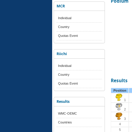
Podium
MCR
Individual
Country
Quotas Event
Riichi
Individual
Country
Results
Quotas Event
Position
1
Results
2
WMC-OEMC
3
Countries
4
5