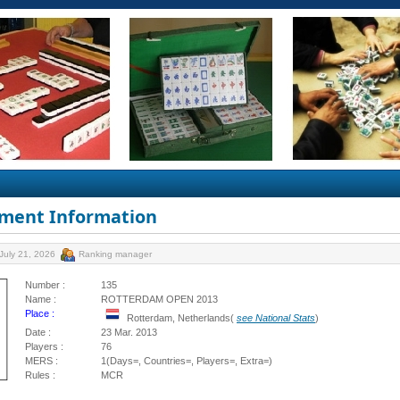
ment Information
July 21, 2026
Ranking manager
Number :
135
Name :
ROTTERDAM OPEN 2013
Place :
Rotterdam, Netherlands(
see National Stats
)
Date :
23 Mar. 2013
Players :
76
MERS :
1(Days=, Countries=, Players=, Extra=)
Rules :
MCR