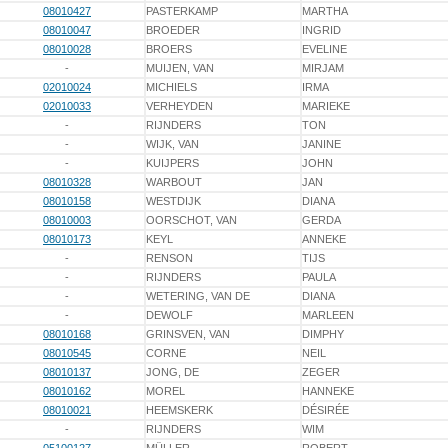
08010427
PASTERKAMP
MARTHA
08010047
BROEDER
INGRID
08010028
BROERS
EVELINE
-
MUIJEN, VAN
MIRJAM
02010024
MICHIELS
IRMA
02010033
VERHEYDEN
MARIEKE
-
RIJNDERS
TON
-
WIJK, VAN
JANINE
-
KUIJPERS
JOHN
08010328
WARBOUT
JAN
08010158
WESTDIJK
DIANA
08010003
OORSCHOT, VAN
GERDA
08010173
KEYL
ANNEKE
-
RENSON
TIJS
-
RIJNDERS
PAULA
-
WETERING, VAN DE
DIANA
-
DEWOLF
MARLEEN
08010168
GRINSVEN, VAN
DIMPHY
08010545
CORNE
NEIL
08010137
JONG, DE
ZEGER
08010162
MOREL
HANNEKE
08010021
HEEMSKERK
DÉSIRÉE
-
RIJNDERS
WIM