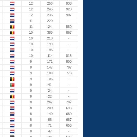
12
256
933
12
245
920
12
236
907
11
220
-
11
24
880
10
385
867
10
218
-
10
199
-
10
195
-
10
114
813
9
171
800
9
147
787
9
109
773
9
106
-
9
41
-
9
24
-
9
22
-
8
267
707
8
200
693
8
140
680
8
86
667
8
71
653
8
47
-