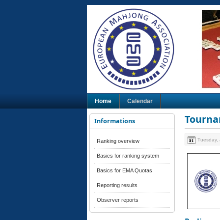
Home
Calendar
Tourna
Informations
Tuesday, 
Ranking overview
Basics for ranking system
Basics for EMA Quotas
Reporting results
Observer reports