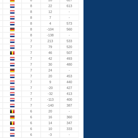
8
28
627
8
22
613
8
12
-
8
7
-
8
4
573
8
-104
560
8
-138
-
7
213
533
7
79
520
7
46
507
7
42
493
7
30
480
7
24
-
7
20
453
7
9
440
7
-20
427
7
-32
413
7
-113
400
7
-140
387
6
20
-
6
16
360
6
14
347
6
10
333
6
-3
-