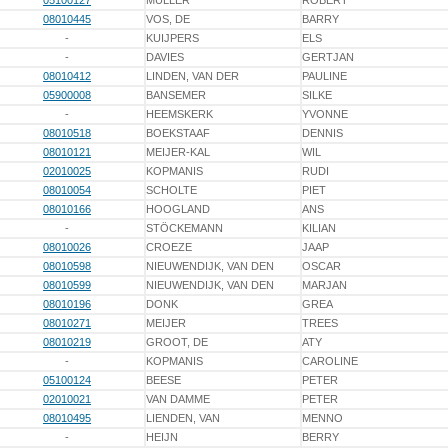
05100127
MÜLLER
ROBERT
08010445
VOS, DE
BARRY
-
KUIJPERS
ELS
-
DAVIES
GERTJAN
08010412
LINDEN, VAN DER
PAULINE
05900008
BANSEMER
SILKE
-
HEEMSKERK
YVONNE
08010518
BOEKSTAAF
DENNIS
08010121
MEIJER-KAL
WIL
02010025
KOPMANIS
RUDI
08010054
SCHOLTE
PIET
08010166
HOOGLAND
ANS
-
STÖCKEMANN
KILIAN
08010026
CROEZE
JAAP
08010598
NIEUWENDIJK, VAN DEN
OSCAR
08010599
NIEUWENDIJK, VAN DEN
MARJAN
08010196
DONK
GREA
08010271
MEIJER
TREES
08010219
GROOT, DE
ATY
-
KOPMANIS
CAROLINE
05100124
BEESE
PETER
02010021
VAN DAMME
PETER
08010495
LIENDEN, VAN
MENNO
-
HEIJN
BERRY