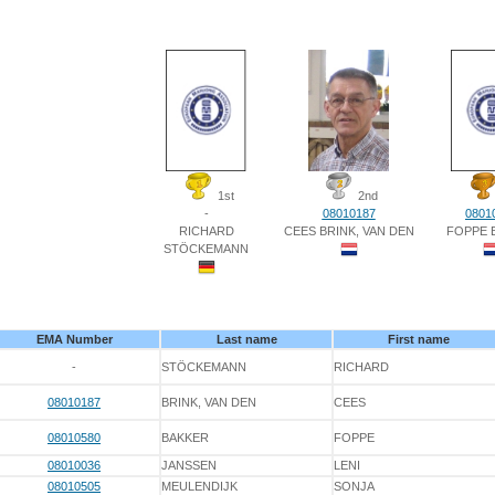
1st
2nd
-
08010187
0801
RICHARD
CEES BRINK, VAN DEN
FOPPE 
STÖCKEMANN
EMA Number
Last name
First name
-
STÖCKEMANN
RICHARD
08010187
BRINK, VAN DEN
CEES
08010580
BAKKER
FOPPE
08010036
JANSSEN
LENI
08010505
MEULENDIJK
SONJA