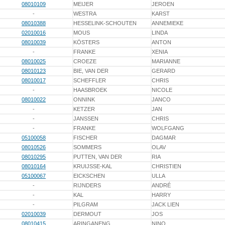
08010109
MEIJER
JEROEN
-
WESTRA
KARST
08010388
HESSELINK-SCHOUTEN
ANNEMIEKE
02010016
MOUS
LINDA
08010039
KÖSTERS
ANTON
-
FRANKE
XENIA
08010025
CROEZE
MARIANNE
08010123
BIE, VAN DER
GERARD
08010017
SCHEFFLER
CHRIS
-
HAASBROEK
NICOLE
08010022
ONNINK
JANCO
-
KETZER
JAN
-
JANSSEN
CHRIS
-
FRANKE
WOLFGANG
05100058
FISCHER
DAGMAR
08010526
SOMMERS
OLAV
08010295
PUTTEN, VAN DER
RIA
08010164
KRUIJSSE-KAL
CHRISTIEN
05100067
EICKSCHEN
ULLA
-
RIJNDERS
ANDRÉ
-
KAL
HARRY
-
PILGRAM
JACK LIEN
02010039
DERMOUT
JOS
08010415
ARINGANENG
NINO