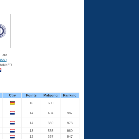
3rd
0580
BAKKER
Ctry
Points
Mahjong
Ranking
16
690
-
14
404
987
14
369
973
13
565
960
12
367
947