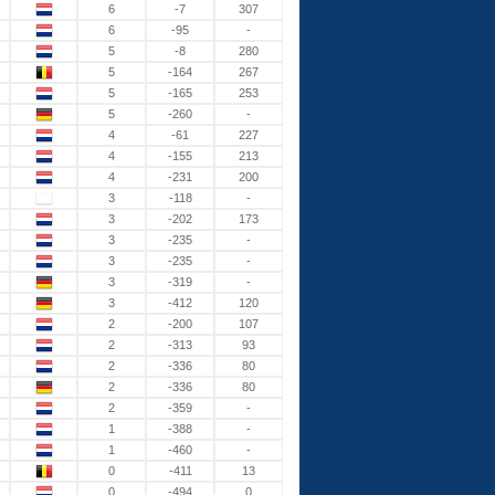
6
-7
307
6
-95
-
5
-8
280
5
-164
267
5
-165
253
5
-260
-
4
-61
227
4
-155
213
4
-231
200
3
-118
-
3
-202
173
3
-235
-
3
-235
-
3
-319
-
3
-412
120
2
-200
107
2
-313
93
2
-336
80
2
-336
80
2
-359
-
1
-388
-
1
-460
-
0
-411
13
0
-494
0