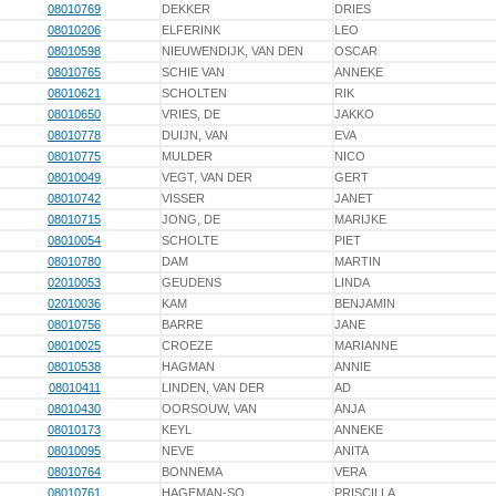
08010769
DEKKER
DRIES
08010206
ELFERINK
LEO
08010598
NIEUWENDIJK, VAN DEN
OSCAR
08010765
SCHIE VAN
ANNEKE
08010621
SCHOLTEN
RIK
08010650
VRIES, DE
JAKKO
08010778
DUIJN, VAN
EVA
08010775
MULDER
NICO
08010049
VEGT, VAN DER
GERT
08010742
VISSER
JANET
08010715
JONG, DE
MARIJKE
08010054
SCHOLTE
PIET
08010780
DAM
MARTIN
02010053
GEUDENS
LINDA
02010036
KAM
BENJAMIN
08010756
BARRE
JANE
08010025
CROEZE
MARIANNE
08010538
HAGMAN
ANNIE
08010411
LINDEN, VAN DER
AD
08010430
OORSOUW, VAN
ANJA
08010173
KEYL
ANNEKE
08010095
NEVE
ANITA
08010764
BONNEMA
VERA
08010761
HAGEMAN-SO
PRISCILLA