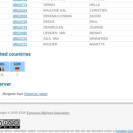
08010774
VERMIJ
HELLA
08010164
KRUIJSSE-KAL
CHRISTIEN
08010933
DEKEMA GOSMAN
SIGRID
08010729
DEEGE
PAUL
08010779
VERMEULEN
JEANINE
08010495
LIENDEN, VAN
MENNO
08010724
GILS, VAN
WINNIFRED
08010721
KRUIJER
ANNETTE
ted countries
BEL
GER
11
1
erver
 : Benjamin Kam
Observer report
yright © 2005-2026
European Mahjong Association
.
pt where otherwise noted, content and documents on this site are licensed under a
Creative Co