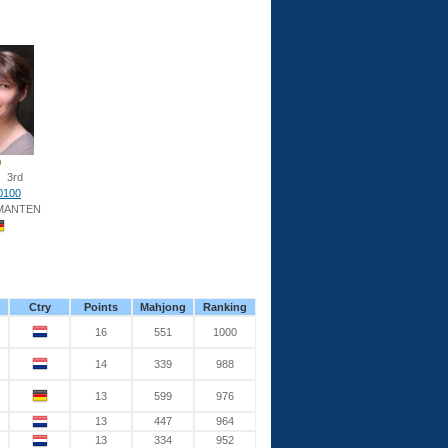
3rd
0100
 MANTEN
Ctry
Points
Mahjong
Ranking
16
551
1000
14
339
988
13
599
976
13
447
964
13
334
952