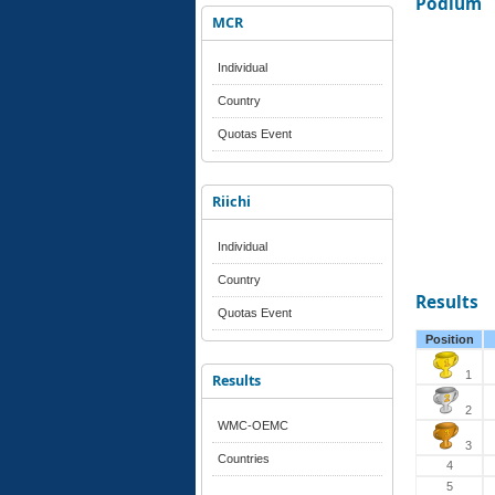
Podium
MCR
Individual
Country
Quotas Event
Riichi
Individual
Country
Results
Quotas Event
Position
1
Results
2
WMC-OEMC
3
Countries
4
5