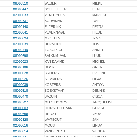
08010510
WEBER
MIEKE
08010447
SCHELLEKENS
RENE
02010033
VERHEYDEN
MARIEKE
08010737
BOUWMAN
IVAR
08010140
ELFERINK
PETRA
02010041
PEVERNAGE
HILDE
02010024
MICHIELS
IRMA
02010039
DERMOUT
JOS
08010749
TOXOPEUS
ANNET
08010698
BALKUM, VAN
LUUK
02010023
VAN DAMME
MICHEL
08010196
DONK
GREA
08010028
BROERS
EVELINE
08010526
SOMMERS
OLAV
08010039
KÖSTERS
ANTON
08010518
BOEKSTAAF
DENNIS
08010470
BAZUIN
CISCA
08010727
OUDSHOORN
JACQUELINE
08010003
OORSCHOT, VAN
GERDA
08010656
DROST
VERA
08010328
WARBOUT
JAN
02010016
MOUS
LINDA
02010014
VANDERBIST
WENDA