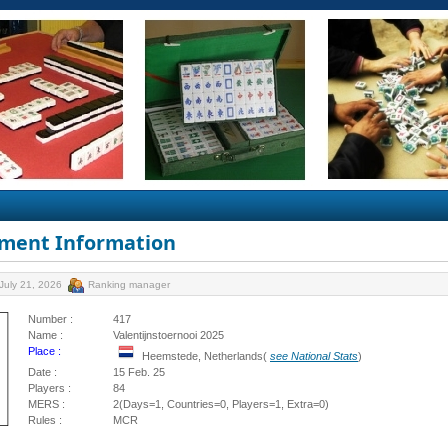
ment Information
July 21, 2026
Ranking manager
Number :
417
Name :
Valentijnstoernooi 2025
Place :
Heemstede, Netherlands(
see National Stats
)
Date :
15 Feb. 25
Players :
84
MERS :
2(Days=1, Countries=0, Players=1, Extra=0)
Rules :
MCR