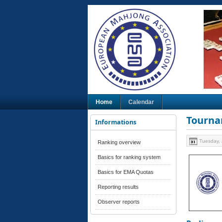
Home
Calendar
Tourna
Informations
Tuesday, 
Ranking overview
Basics for ranking system
Basics for EMA Quotas
Reporting results
Observer reports