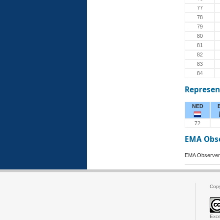
77
78
79
80
81
82
83
84
Represen
NED
72
EMA Obs
EMA Observer
Cop
Exce