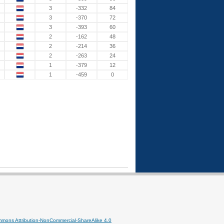
3
-332
84
3
-370
72
3
-393
60
2
-162
48
2
-214
36
2
-263
24
1
-379
12
1
-459
0
mmons Attribution-NonCommercial-ShareAlike 4.0