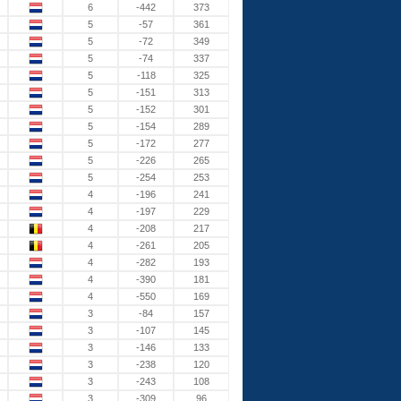
6
-442
373
5
-57
361
5
-72
349
5
-74
337
5
-118
325
5
-151
313
5
-152
301
5
-154
289
5
-172
277
5
-226
265
5
-254
253
4
-196
241
4
-197
229
4
-208
217
4
-261
205
4
-282
193
4
-390
181
4
-550
169
3
-84
157
3
-107
145
3
-146
133
3
-238
120
3
-243
108
3
-309
96