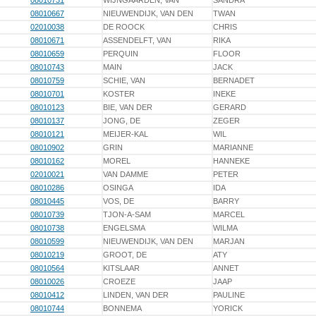
08010731
WIJNGAARDEN, VAN
SANDRA
08010667
NIEUWENDIJK, VAN DEN
TWAN
02010038
DE ROOCK
CHRIS
08010671
ASSENDELFT, VAN
RIKA
08010659
PERQUIN
FLOOR
08010743
MAIN
JACK
08010759
SCHIE, VAN
BERNADET
08010701
KOSTER
INEKE
08010123
BIE, VAN DER
GERARD
08010137
JONG, DE
ZEGER
08010121
MEIJER-KAL
WIL
08010902
GRIN
MARIANNE
08010162
MOREL
HANNEKE
02010021
VAN DAMME
PETER
08010286
OSINGA
IDA
08010445
VOS, DE
BARRY
08010739
TJON-A-SAM
MARCEL
08010738
ENGELSMA
WILMA
08010599
NIEUWENDIJK, VAN DEN
MARJAN
08010219
GROOT, DE
ATY
08010564
KITSLAAR
ANNET
08010026
CROEZE
JAAP
08010412
LINDEN, VAN DER
PAULINE
08010744
BONNEMA
YORICK