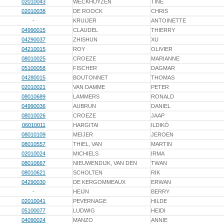
02010043
WECKHUYZEN
TINE
02010038
DE ROOCK
CHRIS
-
KRUIJER
ANTOINETTE
04990015
CLAUDEL
THIERRY
04290037
ZHISHUN
XU
04210015
ROY
OLIVIER
08010025
CROEZE
MARIANNE
05100058
FISCHER
DAGMAR
04280015
BOUTONNET
THOMAS
02010021
VAN DAMME
PETER
08010689
LAMMERS
RONALD
04990036
AUBRUN
DANIEL
08010026
CROEZE
JAAP
06010011
HARGITAI
ILDIKÓ
08010109
MEIJER
JEROEN
08010557
THIEL, VAN
MARTIN
02010024
MICHIELS
IRMA
08010667
NIEUWENDIJK, VAN DEN
TWAN
08010621
SCHOLTEN
RIK
04290030
DE KERGOMMEAUX
ERWAN
-
HEIJN
BERRY
02010041
PEVERNAGE
HILDE
05100077
LUDWIG
HEIDI
04090024
MANZO
ANNIE