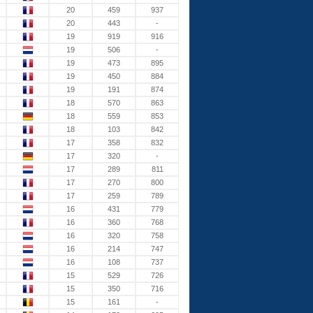
20
459
937
20
443
-
19
919
916
19
506
-
19
473
895
19
450
884
19
191
874
18
570
863
18
559
853
18
103
842
17
358
832
17
320
-
17
289
811
17
270
800
17
259
789
16
431
779
16
360
768
16
320
758
16
214
747
16
108
737
15
529
726
15
350
716
15
161
-