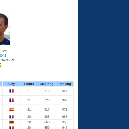
3rd
0043
S NAVARRO
Ctry
Points
Mahjong
Ranking
21
710
1000
21
528
989
21
516
979
20
888
968
20
668
958
20
650
947