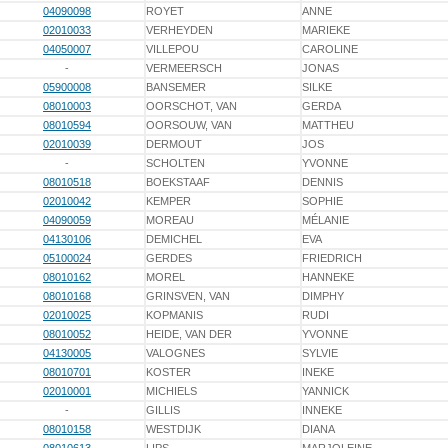
04090098
ROYET
ANNE
02010033
VERHEYDEN
MARIEKE
04050007
VILLEPOU
CAROLINE
-
VERMEERSCH
JONAS
05900008
BANSEMER
SILKE
08010003
OORSCHOT, VAN
GERDA
08010594
OORSOUW, VAN
MATTHEU
02010039
DERMOUT
JOS
-
SCHOLTEN
YVONNE
08010518
BOEKSTAAF
DENNIS
02010042
KEMPER
SOPHIE
04090059
MOREAU
MÉLANIE
04130106
DEMICHEL
EVA
05100024
GERDES
FRIEDRICH
08010162
MOREL
HANNEKE
08010168
GRINSVEN, VAN
DIMPHY
02010025
KOPMANIS
RUDI
08010052
HEIDE, VAN DER
YVONNE
04130005
VALOGNES
SYLVIE
08010701
KOSTER
INEKE
02010001
MICHIELS
YANNICK
-
GILLIS
INNEKE
08010158
WESTDIJK
DIANA