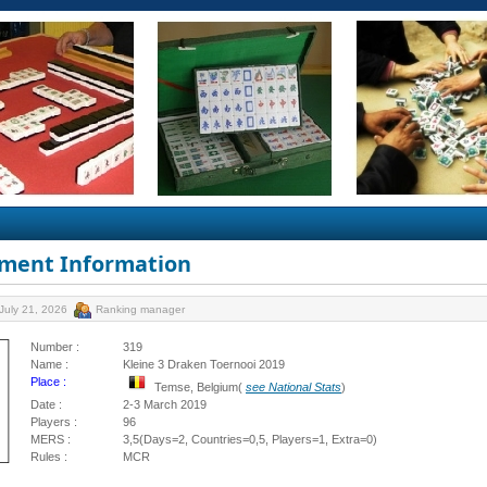
ment Information
July 21, 2026
Ranking manager
Number :
319
Name :
Kleine 3 Draken Toernooi 2019
Place :
Temse, Belgium(
see National Stats
)
Date :
2-3 March 2019
Players :
96
MERS :
3,5(Days=2, Countries=0,5, Players=1, Extra=0)
Rules :
MCR