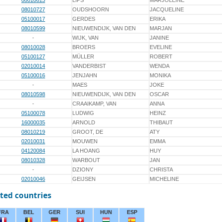
08010613
LIPS
MARJOLEINE
08010727
OUDSHOORN
JACQUELINE
05100017
GERDES
ERIKA
08010599
NIEUWENDIJK, VAN DEN
MARJAN
-
WIJK, VAN
JANINE
08010028
BROERS
EVELINE
05100127
MÜLLER
ROBERT
02010014
VANDERBIST
WENDA
05100016
JENJAHN
MONIKA
-
MAES
JOKE
08010598
NIEUWENDIJK, VAN DEN
OSCAR
-
CRAAIKAMP, VAN
ANNA
05100078
LUDWIG
HEINZ
16000035
ARNOLD
THIBAUT
08010219
GROOT, DE
ATY
02010031
MOUWEN
EMMA
04120084
LA HOANG
HUY
08010328
WARBOUT
JAN
-
DZIONY
CHRISTA
02010046
GEIJSEN
MICHELINE
ted countries
FRA
BEL
GER
SUI
HUN
ESP