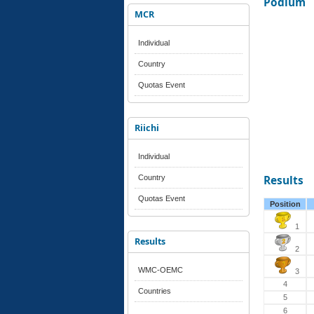
Podium
MCR
Individual
Country
Quotas Event
Riichi
Individual
Country
Results
Quotas Event
Position
1
Results
2
WMC-OEMC
3
4
Countries
5
6