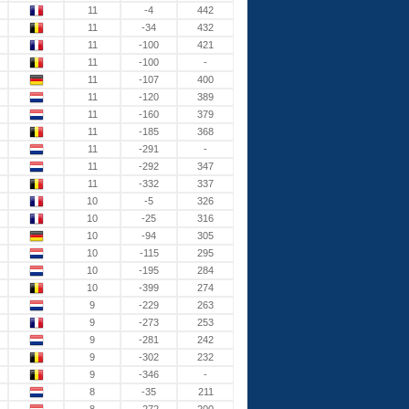
11
-4
442
11
-34
432
11
-100
421
11
-100
-
11
-107
400
11
-120
389
11
-160
379
11
-185
368
11
-291
-
11
-292
347
11
-332
337
10
-5
326
10
-25
316
10
-94
305
10
-115
295
10
-195
284
10
-399
274
9
-229
263
9
-273
253
9
-281
242
9
-302
232
9
-346
-
8
-35
211