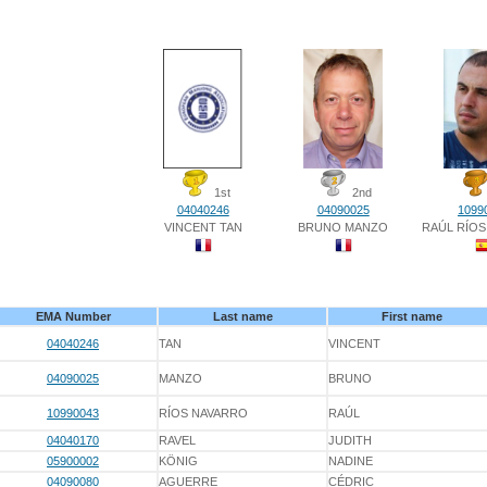
1st
2nd
04040246
04090025
1099
VINCENT TAN
BRUNO MANZO
RAÚL RÍO
EMA Number
Last name
First name
04040246
TAN
VINCENT
04090025
MANZO
BRUNO
10990043
RÍOS NAVARRO
RAÚL
04040170
RAVEL
JUDITH
05900002
KÖNIG
NADINE
04090080
AGUERRE
CÉDRIC