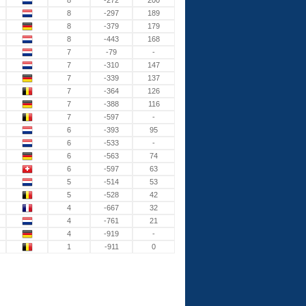
8
-272
200
8
-297
189
8
-379
179
8
-443
168
7
-79
-
7
-310
147
7
-339
137
7
-364
126
7
-388
116
7
-597
-
6
-393
95
6
-533
-
6
-563
74
6
-597
63
5
-514
53
5
-528
42
4
-667
32
4
-761
21
4
-919
-
1
-911
0