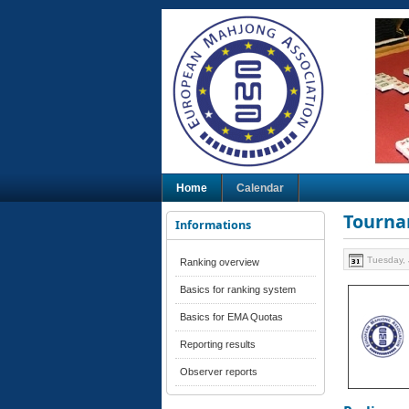
Home
Calendar
Tourna
Informations
Tuesday, 
Ranking overview
Basics for ranking system
Basics for EMA Quotas
Reporting results
Observer reports