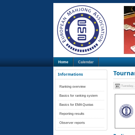
Home
Calendar
Tourna
Informations
Tuesday, 
Ranking overview
Basics for ranking system
Basics for EMA Quotas
Reporting results
Observer reports