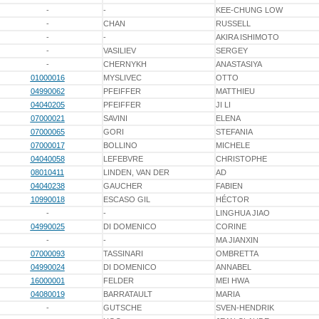
-
-
KEE-CHUNG LOW
-
CHAN
RUSSELL
-
-
AKIRA ISHIMOTO
-
VASILIEV
SERGEY
-
CHERNYKH
ANASTASIYA
01000016
MYSLIVEC
OTTO
04990062
PFEIFFER
MATTHIEU
04040205
PFEIFFER
JI LI
07000021
SAVINI
ELENA
07000065
GORI
STEFANIA
07000017
BOLLINO
MICHELE
04040058
LEFEBVRE
CHRISTOPHE
08010411
LINDEN, VAN DER
AD
04040238
GAUCHER
FABIEN
10990018
ESCASO GIL
HÉCTOR
-
-
LINGHUA JIAO
04990025
DI DOMENICO
CORINE
-
-
MA JIANXIN
07000093
TASSINARI
OMBRETTA
04990024
DI DOMENICO
ANNABEL
16000001
FELDER
MEI HWA
04080019
BARRATAULT
MARIA
-
GUTSCHE
SVEN-HENDRIK