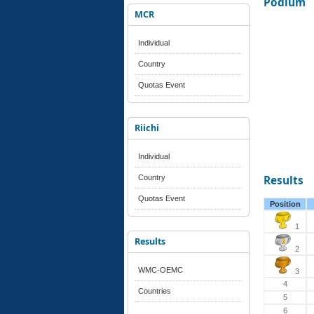
Podium
MCR
Individual
Country
Quotas Event
Riichi
Individual
Country
Results
Quotas Event
Position
1
Results
2
WMC-OEMC
3
4
Countries
5
6