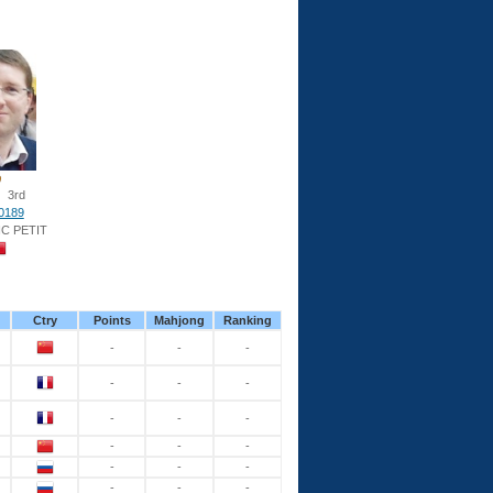
3rd
0189
C PETIT
Ctry
Points
Mahjong
Ranking
-
-
-
-
-
-
-
-
-
-
-
-
-
-
-
-
-
-