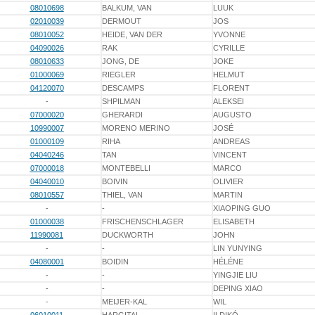
08010698
BALKUM, VAN
LUUK
02010039
DERMOUT
JOS
08010052
HEIDE, VAN DER
YVONNE
04090026
RAK
CYRILLE
08010633
JONG, DE
JOKE
01000069
RIEGLER
HELMUT
04120070
DESCAMPS
FLORENT
-
SHPILMAN
ALEKSEI
07000020
GHERARDI
AUGUSTO
10990007
MORENO MERINO
JOSÉ
01000109
RIHA
ANDREAS
04040246
TAN
VINCENT
07000018
MONTEBELLI
MARCO
04040010
BOIVIN
OLIVIER
08010557
THIEL, VAN
MARTIN
-
-
XIAOPING GUO
01000038
FRISCHENSCHLAGER
ELISABETH
11990081
DUCKWORTH
JOHN
-
-
LIN YUNYING
04080001
BOIDIN
HÉLÉNE
-
-
YINGJIE LIU
-
-
DEPING XIAO
-
MEIJER-KAL
WIL