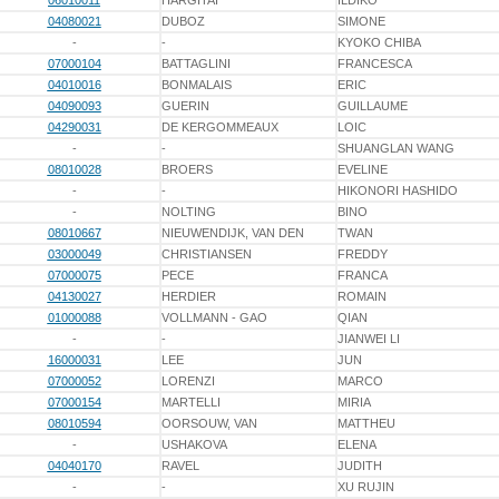
06010011
HARGITAI
ILDIKÓ
04080021
DUBOZ
SIMONE
-
-
KYOKO CHIBA
07000104
BATTAGLINI
FRANCESCA
04010016
BONMALAIS
ERIC
04090093
GUERIN
GUILLAUME
04290031
DE KERGOMMEAUX
LOIC
-
-
SHUANGLAN WANG
08010028
BROERS
EVELINE
-
-
HIKONORI HASHIDO
-
NOLTING
BINO
08010667
NIEUWENDIJK, VAN DEN
TWAN
03000049
CHRISTIANSEN
FREDDY
07000075
PECE
FRANCA
04130027
HERDIER
ROMAIN
01000088
VOLLMANN - GAO
QIAN
-
-
JIANWEI LI
16000031
LEE
JUN
07000052
LORENZI
MARCO
07000154
MARTELLI
MIRIA
08010594
OORSOUW, VAN
MATTHEU
-
USHAKOVA
ELENA
04040170
RAVEL
JUDITH
-
-
XU RUJIN