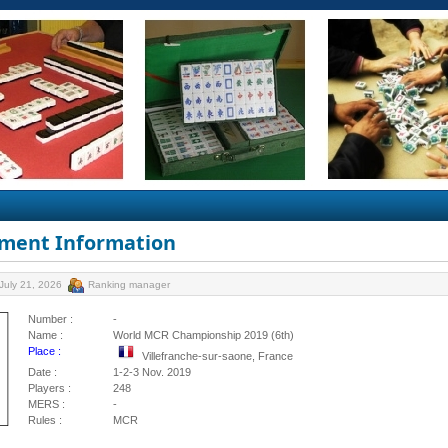
ment Information
July 21, 2026
Ranking manager
Number :
-
Name :
World MCR Championship 2019 (6th)
Place :
Villefranche-sur-saone, France
Date :
1-2-3 Nov. 2019
Players :
248
MERS :
-
Rules :
MCR