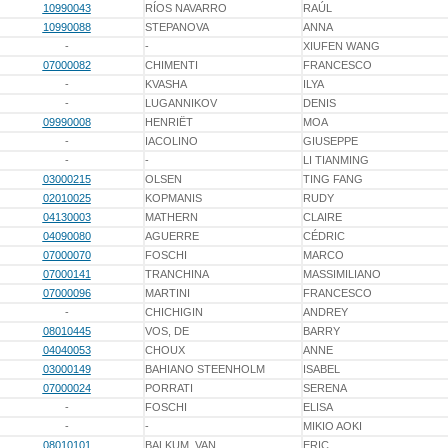
10990043
RÍOS NAVARRO
RAÚL
10990088
STEPANOVA
ANNA
-
-
XIUFEN WANG
07000082
CHIMENTI
FRANCESCO
-
KVASHA
ILYA
-
LUGANNIKOV
DENIS
09990008
HENRIËT
MOA
-
IACOLINO
GIUSEPPE
-
-
LI TIANMING
03000215
OLSEN
TING FANG
02010025
KOPMANIS
RUDY
04130003
MATHERN
CLAIRE
04090080
AGUERRE
CÉDRIC
07000070
FOSCHI
MARCO
07000141
TRANCHINA
MASSIMILIANO
07000096
MARTINI
FRANCESCO
-
CHICHIGIN
ANDREY
08010445
VOS, DE
BARRY
04040053
CHOUX
ANNE
03000149
BAHIANO STEENHOLM
ISABEL
07000024
PORRATI
SERENA
-
FOSCHI
ELISA
-
-
MIKIO AOKI
08010101
BALKUM, VAN
ERIC