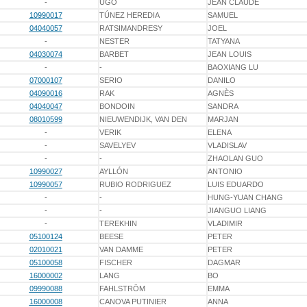
-
UGO
JEAN CLAUDE
10990017
TÚNEZ HEREDIA
SAMUEL
04040057
RATSIMANDRESY
JOEL
-
NESTER
TATYANA
04030074
BARBET
JEAN LOUIS
-
-
BAOXIANG LU
07000107
SERIO
DANILO
04090016
RAK
AGNÈS
04040047
BONDOIN
SANDRA
08010599
NIEUWENDIJK, VAN DEN
MARJAN
-
VERIK
ELENA
-
SAVELYEV
VLADISLAV
-
-
ZHAOLAN GUO
10990027
AYLLÓN
ANTONIO
10990057
RUBIO RODRIGUEZ
LUIS EDUARDO
-
-
HUNG-YUAN CHANG
-
-
JIANGUO LIANG
-
TEREKHIN
VLADIMIR
05100124
BEESE
PETER
02010021
VAN DAMME
PETER
05100058
FISCHER
DAGMAR
16000002
LANG
BO
09990088
FAHLSTRÖM
EMMA
16000008
CANOVA PUTINIER
ANNA