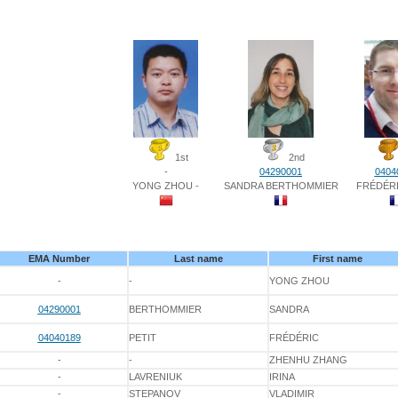
1st
2nd
-
04290001
0404
YONG ZHOU -
SANDRA BERTHOMMIER
FRÉDÉRI
EMA Number
Last name
First name
-
-
YONG ZHOU
04290001
BERTHOMMIER
SANDRA
04040189
PETIT
FRÉDÉRIC
-
-
ZHENHU ZHANG
-
LAVRENIUK
IRINA
-
STEPANOV
VLADIMIR