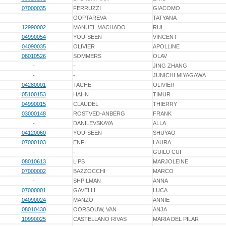
07000035
FERRUZZI
GIACOMO
-
GOPTAREVA
TATYANA
12990002
MANUEL MACHADO
RUI
04990054
YOU-SEEN
VINCENT
04090035
OLIVIER
APOLLINE
08010526
SOMMERS
OLAV
-
-
JING ZHANG
-
-
JUNICHI MIYAGAWA
04280001
TACHE
OLIVIER
05100153
HAHN
TIMUR
04990015
CLAUDEL
THIERRY
03000148
ROSTVED-ANBERG
FRANK
-
DANILEVSKAYA
ALLA
04120060
YOU-SEEN
SHUYAO
07000103
ENFI
LAURA
-
-
GUILU CUI
08010613
LIPS
MARJOLEINE
07000002
BAZZOCCHI
MARCO
-
SHPILMAN
ANNA
07000001
GAVELLI
LUCA
04090024
MANZO
ANNIE
08010430
OORSOUW, VAN
ANJA
10990025
CASTELLANO RIVAS
MARIA DEL PILAR